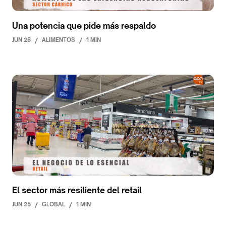
Una potencia que pide más respaldo
JUN 26
/
ALIMENTOS
/
1 MIN
El sector más resiliente del retail
JUN 25
/
GLOBAL
/
1 MIN