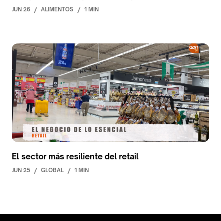
JUN 26
/
ALIMENTOS
/
1 MIN
El sector más resiliente del retail
JUN 25
/
GLOBAL
/
1 MIN