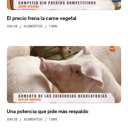
El precio frena la carne vegetal
JUN 26
/
ALIMENTOS
/
1 MIN
Una potencia que pide más respaldo
JUN 26
/
ALIMENTOS
/
1 MIN