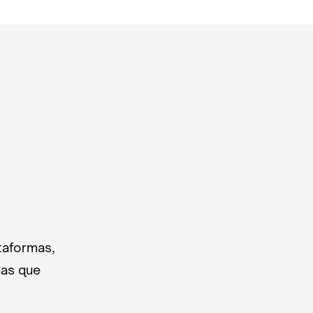
taformas,
nas que