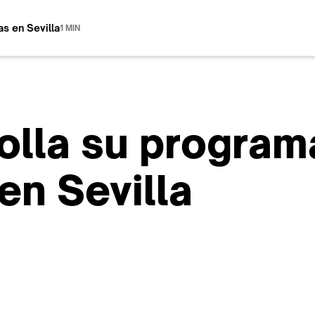
s en Sevilla
1 MIN
olla su program
en Sevilla