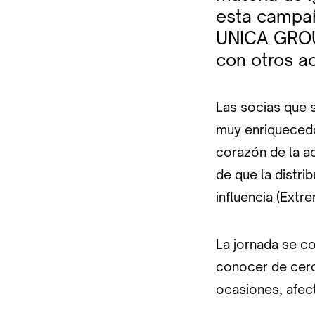
esta campañ
UNICA GROUP
con otros ac
Las socias que 
muy enriquecedor
corazón de la ac
de que la distri
influencia (Extr
La jornada se c
conocer de cerc
ocasiones, afect