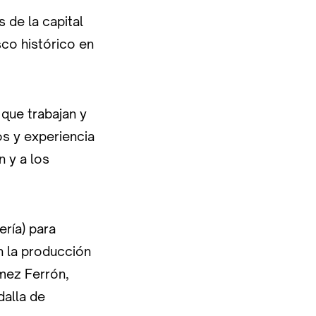
 de la capital
sco histórico en
 que trabajan y
s y experiencia
 y a los
ería) para
n la producción
ómez Ferrón,
dalla de