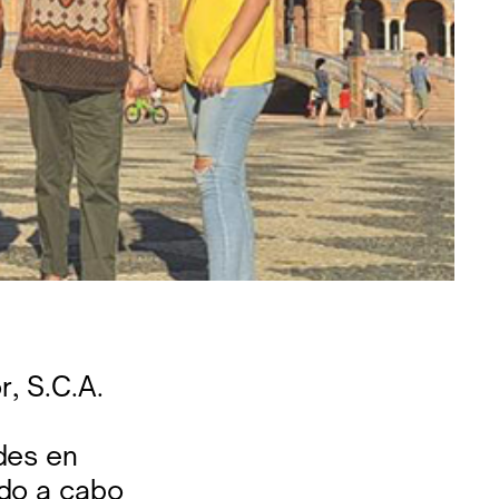
r, S.C.A.
des en
ndo a cabo