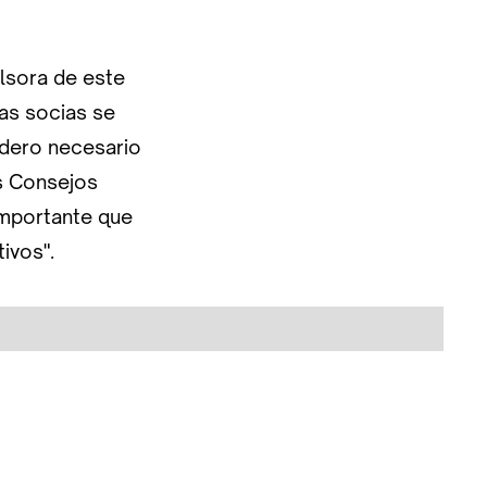
ulsora de este
las socias se
sidero necesario
os Consejos
importante que
ivos".