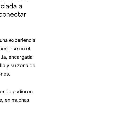
ciada a
conectar
 una experiencia
mergirse en el
illa, encargada
lla y su zona de
ones.
donde pudieron
ue, en muchas