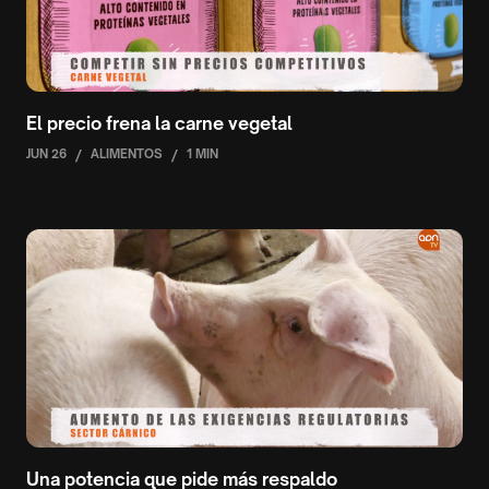
El precio frena la carne vegetal
JUN 26
/
ALIMENTOS
/
1 MIN
Una potencia que pide más respaldo