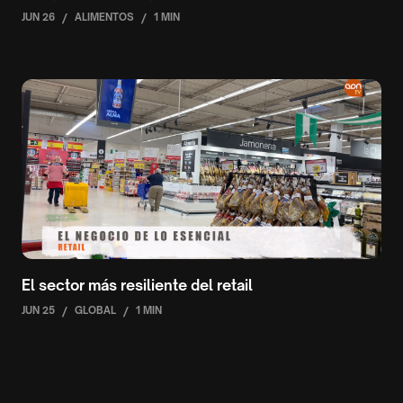
JUN 26
/
ALIMENTOS
/
1 MIN
El sector más resiliente del retail
JUN 25
/
GLOBAL
/
1 MIN