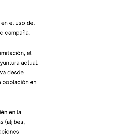
 en el uso del
ente campaña.
mitación, el
yuntura actual.
lva desde
a población en
ién en la
 (aljibes,
taciones