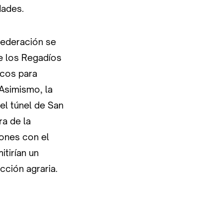
dades.
 federación se
e los Regadíos
icos para
Asimismo, la
el túnel de San
ra de la
iones con el
tirían un
cción agraria.