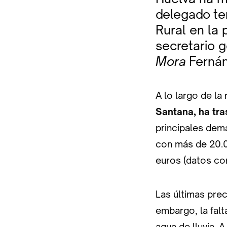
delegado ter
Rural en la
secretario g
Mora
Fernán
A lo largo de la
Santana, ha tra
principales dem
con más de 20.0
euros (datos cor
Las últimas pre
embargo, la falt
agua de lluvia. 