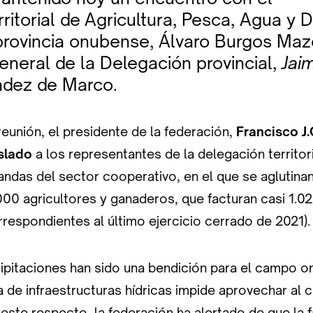
ritorial de Agricultura, Pesca, Agua y 
 provincia onubense, Álvaro Burgos Mazo
eneral de la Delegación provincial,
Jai
dez de Marco.
 reunión, el presidente de la federación,
Francisco J
slado
a los representantes de la delegación territori
andas del sector cooperativo, en el que se aglutina
00 agricultores y ganaderos, que facturan casi 1.0
respondientes al último ejercicio cerrado de 2021).
cipitaciones han sido una bendición para el campo o
a de infraestructuras hídricas impide aprovechar al c
A este respecto, la federación ha alertado de que la f