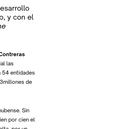
Desarrollo
, y con el
me
.Contreras
al las
n 54 entidades
23millones de
nubense. Sin
ien por cien el
alta, por un