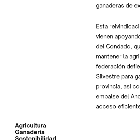
ganaderas de ex
Esta reivindicac
vienen apoyando
del Condado, qu
mantener la agr
federación defi
Silvestre para ga
provincia, así c
embalse del Andé
acceso eficiente
Agricultura
Ganadería
Sostenibilidad