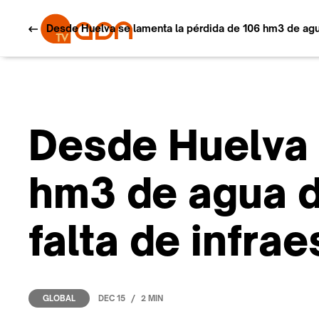
Desde Huelva se lamenta la pérdida de 106 hm3 de agua 
Desde Huelva 
hm3 de agua d
falta de infra
/
DEC 15
2 MIN
GLOBAL