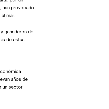
as, han provocado
 al mar.
s y ganaderos de
cia de estas
 económica
llevan años de
e un sector