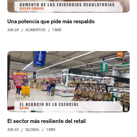
Una potencia que pide más respaldo
JUN 26
/
ALIMENTOS
/
1 MIN
El sector más resiliente del retail
JUN 25
/
GLOBAL
/
1 MIN