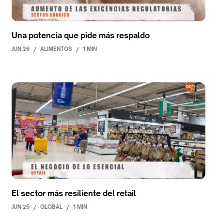
Una potencia que pide más respaldo
JUN 26
/
ALIMENTOS
/
1 MIN
El sector más resiliente del retail
JUN 25
/
GLOBAL
/
1 MIN