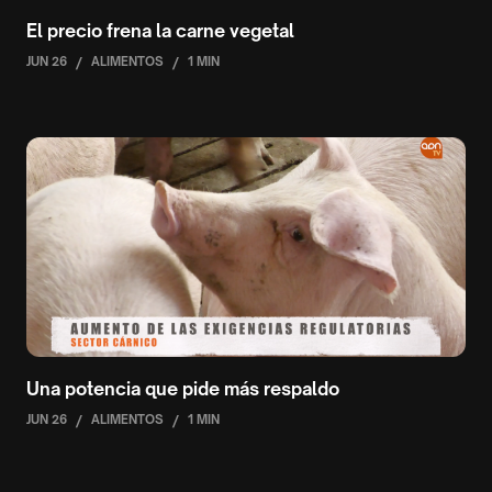
El precio frena la carne vegetal
JUN 26
/
ALIMENTOS
/
1 MIN
Una potencia que pide más respaldo
JUN 26
/
ALIMENTOS
/
1 MIN