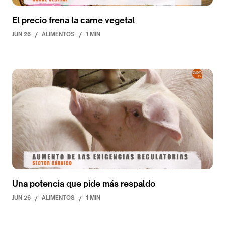
El precio frena la carne vegetal
JUN 26
/
ALIMENTOS
/
1 MIN
Una potencia que pide más respaldo
JUN 26
/
ALIMENTOS
/
1 MIN