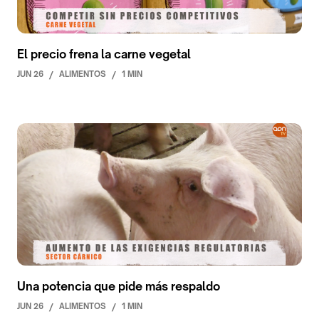
El precio frena la carne vegetal
JUN 26
/
ALIMENTOS
/
1 MIN
Una potencia que pide más respaldo
JUN 26
/
ALIMENTOS
/
1 MIN