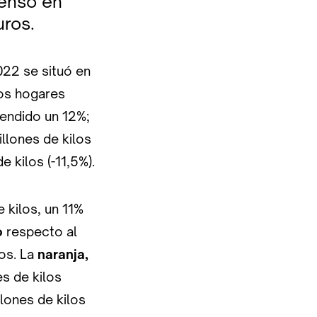
censo en
uros.
022 se situó en
os hogares
endido un 12%;
illones de kilos
e kilos (-11,5%).
 kilos, un 11%
o
respecto al
os. La
naranja,
s de kilos
lones de kilos