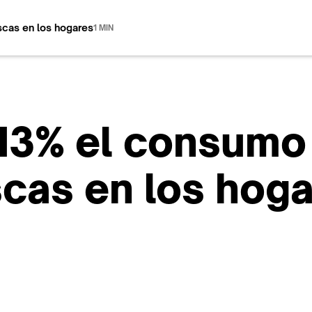
scas en los hogares
1 MIN
13% el consumo 
scas en los hog