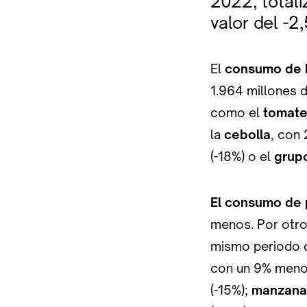
2022, total
valor del -2
El
consumo de h
1.964 millones d
como el
tomate
la
cebolla
, con 
(-18%) o el
grup
El consumo de 
menos. Por otro
mismo periodo d
con un 9% menos
(-15%);
manzana