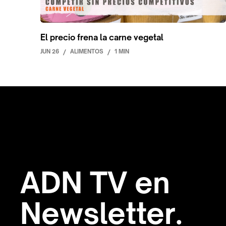
El precio frena la carne vegetal
JUN 26
/
ALIMENTOS
/
1 MIN
ADN TV en
Newsletter.