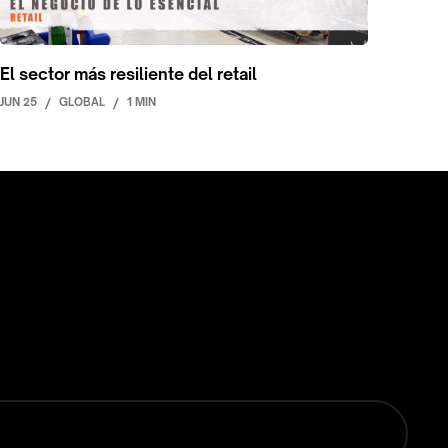
El sector más resiliente del retail
JUN 25
/
GLOBAL
/
1 MIN