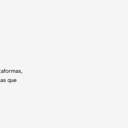
taformas,
nas que