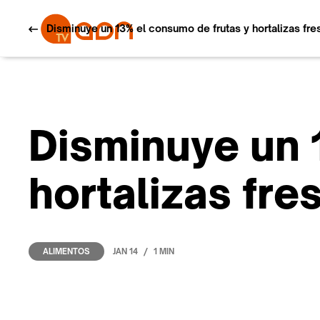
Disminuye un 13% el consumo de frutas y hortalizas fre
Disminuye un 
hortalizas fre
/
JAN 14
1 MIN
ALIMENTOS