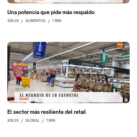
Una potencia que pide más respaldo
JUN 26
/
ALIMENTOS
/
1 MIN
El sector más resiliente del retail
JUN 25
/
GLOBAL
/
1 MIN