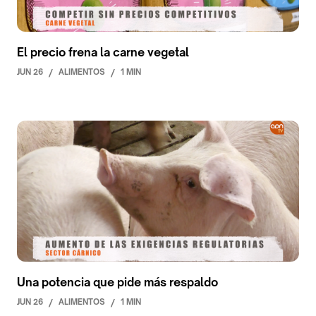
El precio frena la carne vegetal
JUN 26
/
ALIMENTOS
/
1 MIN
Una potencia que pide más respaldo
JUN 26
/
ALIMENTOS
/
1 MIN