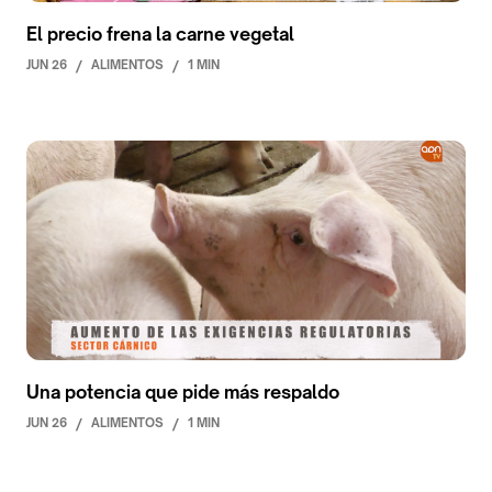
El precio frena la carne vegetal
JUN 26
/
ALIMENTOS
/
1 MIN
Una potencia que pide más respaldo
JUN 26
/
ALIMENTOS
/
1 MIN