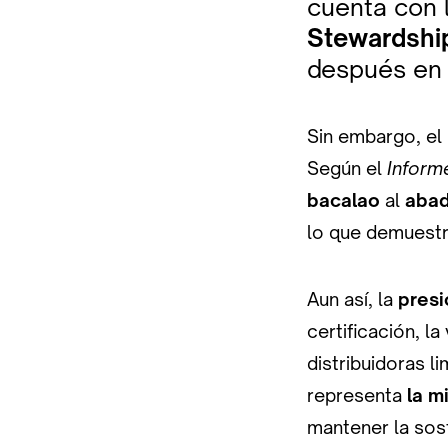
cuenta con l
Stewardshi
después en l
Sin embargo, el
Según el
Inform
bacalao
al
abad
lo que demuestr
Aun así, la
presi
certificación, l
distribuidoras l
representa
la m
mantener la sos