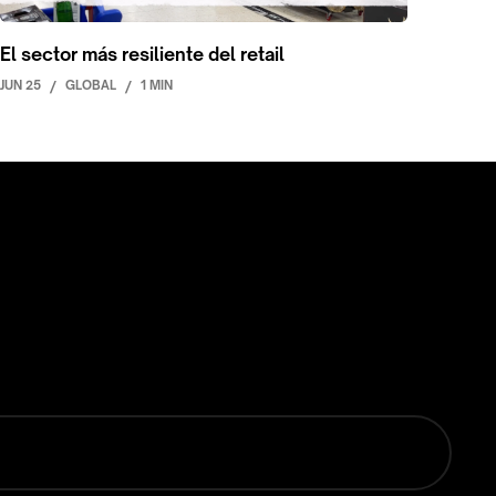
El sector más resiliente del retail
JUN 25
/
GLOBAL
/
1 MIN