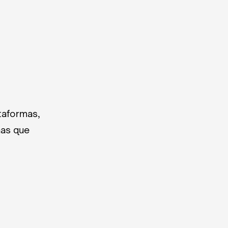
taformas,
nas que