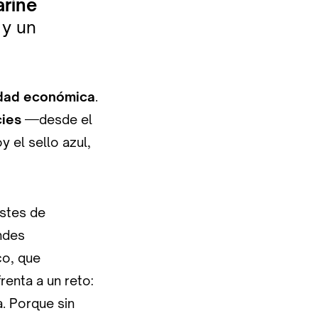
rine
 y un
idad económica
.
ies
—desde el
 el sello azul,
stes de
andes
co, que
frenta a un reto:
. Porque sin