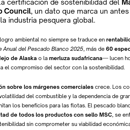
a certificación de sostenibilidad del
Ma
p Council
, un dato que marca un antes
a industria pesquera global.
 logro ambiental no siempre se traduce en
rentabil
e Anual del Pescado Blanco 2025
, más de
60 espec
ejo de Alaska
o la
merluza sudafricana
— lucen hoy
a el compromiso del sector con la sostenibilidad.
ón sobre los márgenes comerciales
crece. Los co
a volatilidad del combustible y la dependencia de gr
imitan los beneficios para las flotas. El pescado blan
itad de todos los productos con sello MSC
, se en
tenibilidad sin comprometer su viabilidad económica