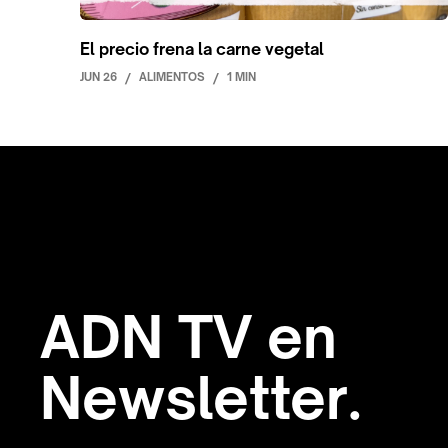
El precio frena la carne vegetal
JUN 26
/
ALIMENTOS
/
1 MIN
ADN TV en
Newsletter.