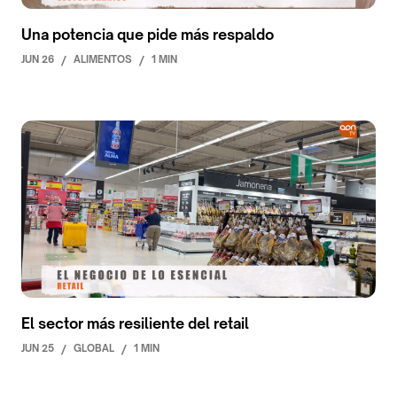
Una potencia que pide más respaldo
JUN 26
/
ALIMENTOS
/
1 MIN
El sector más resiliente del retail
JUN 25
/
GLOBAL
/
1 MIN