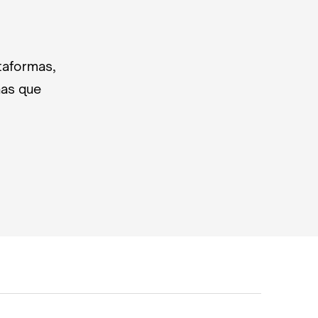
taformas,
nas que