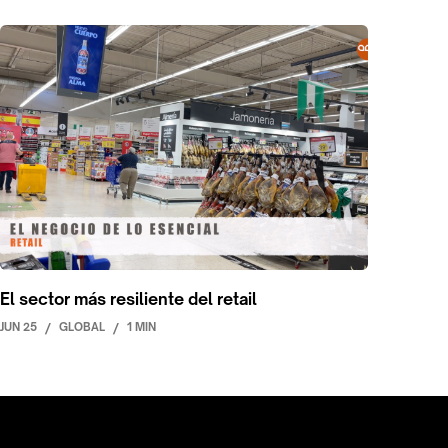
El sector más resiliente del retail
JUN 25
/
GLOBAL
/
1 MIN