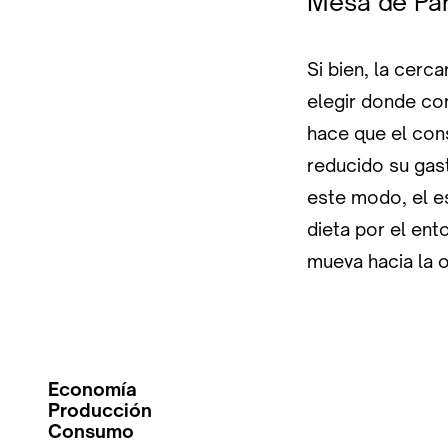
Mesa de Par
Si bien, la cerc
elegir donde co
hace que el cons
reducido su gas
este modo, el e
dieta por el en
mueva hacia la o
Economía
Producción
Consumo