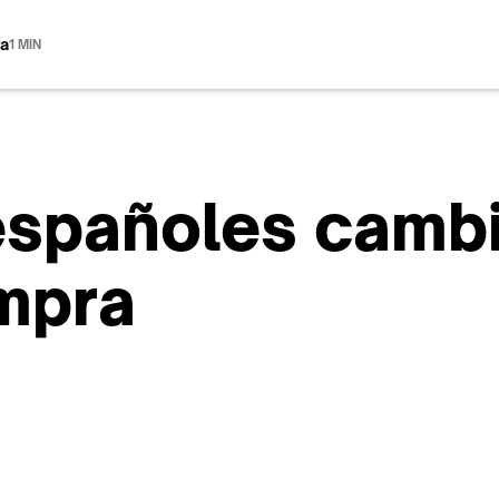
ra
1 MIN
 españoles camb
mpra