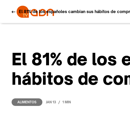
El 81% de los españoles cambian sus hábitos de comp
El 81% de los
hábitos de co
/
JAN 13
1 MIN
ALIMENTOS