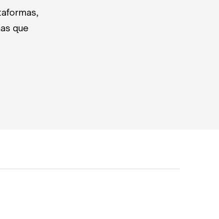
taformas,
nas que