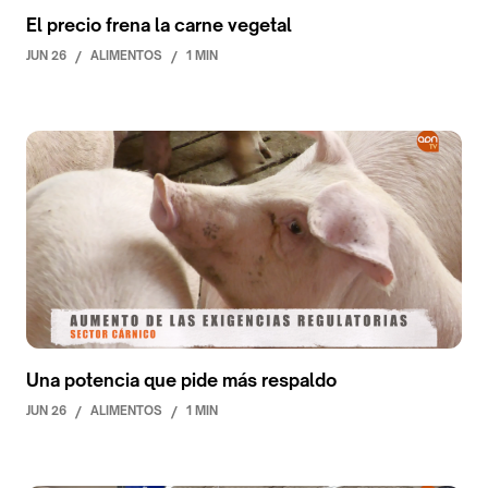
El precio frena la carne vegetal
JUN 26
/
ALIMENTOS
/
1 MIN
Una potencia que pide más respaldo
JUN 26
/
ALIMENTOS
/
1 MIN