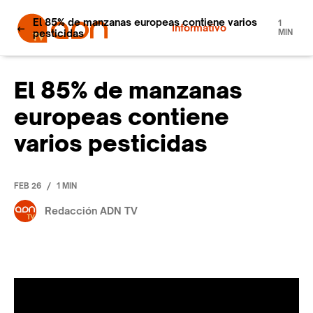
El 85% de manzanas europeas contiene varios
1
Informativo
pesticidas
MIN
El 85% de manzanas
europeas contiene
varios pesticidas
/
FEB 26
1 MIN
Redacción ADN TV