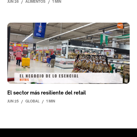
JUN 26
/
ALIMENTOS
/
1 MIN
El sector más resiliente del retail
JUN 25
/
GLOBAL
/
1 MIN