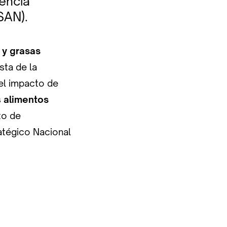
encia
SAN).
 y grasas
sta de la
el impacto de
s
alimentos
to de
ratégico Nacional