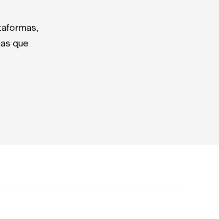
taformas,
nas que