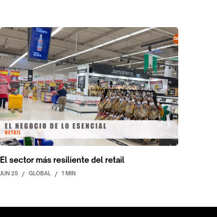
El sector más resiliente del retail
JUN 25
/
GLOBAL
/
1 MIN