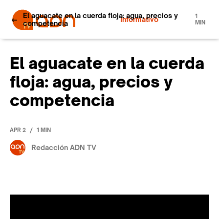
El aguacate en la cuerda floja: agua, precios y
1
Informativo
competencia
MIN
El aguacate en la cuerda
floja: agua, precios y
competencia
/
APR 2
1 MIN
Redacción ADN TV