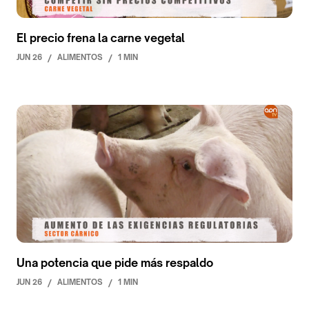
El precio frena la carne vegetal
JUN 26
/
ALIMENTOS
/
1 MIN
Una potencia que pide más respaldo
JUN 26
/
ALIMENTOS
/
1 MIN