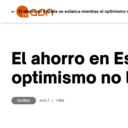
El ahorro en España se estanca mientras el optimismo 
El ahorro en 
optimismo no 
/
AUG 7
1 MIN
GLOBAL