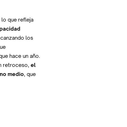
, lo que refleja
apacidad
alcanzando los
ue
que hace un año.
en retroceso,
el
ano medio
, que