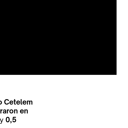
o Cetelem
raron en
y
0,5