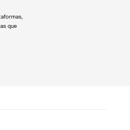
taformas,
nas que