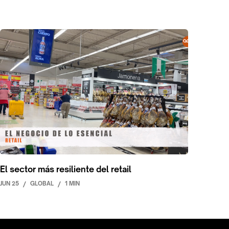
El sector más resiliente del retail
JUN 25
/
GLOBAL
/
1 MIN