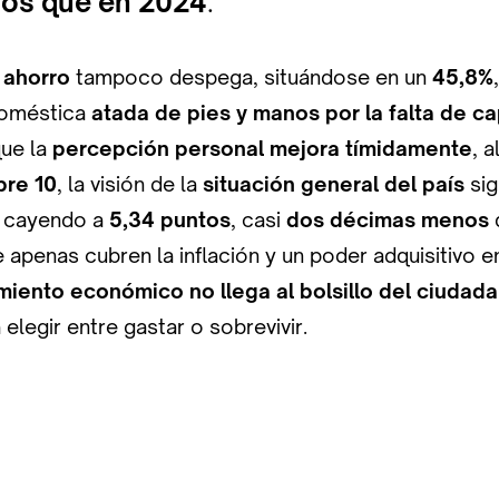
os que en 2024
.
 ahorro
tampoco despega, situándose en un
45,8%
doméstica
atada de pies y manos por la falta de c
que la
percepción personal mejora tímidamente
, 
bre 10
, la visión de la
situación general del país
sig
, cayendo a
5,34 puntos
, casi
dos décimas menos
 apenas cubren la inflación y un poder adquisitivo 
miento económico no llega al bolsillo del ciudad
 elegir entre gastar o sobrevivir.