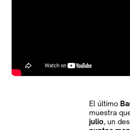
El último
Ba
muestra qu
julio
, un de