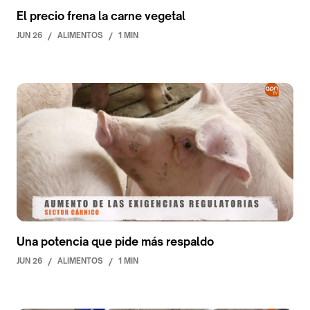
El precio frena la carne vegetal
JUN 26
/
ALIMENTOS
/
1 MIN
Una potencia que pide más respaldo
JUN 26
/
ALIMENTOS
/
1 MIN