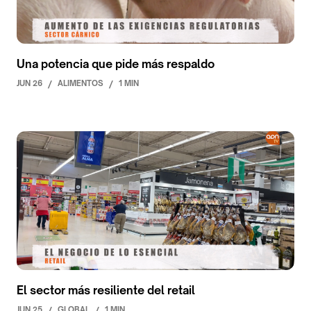
Una potencia que pide más respaldo
JUN 26
/
ALIMENTOS
/
1 MIN
El sector más resiliente del retail
JUN 25
/
GLOBAL
/
1 MIN