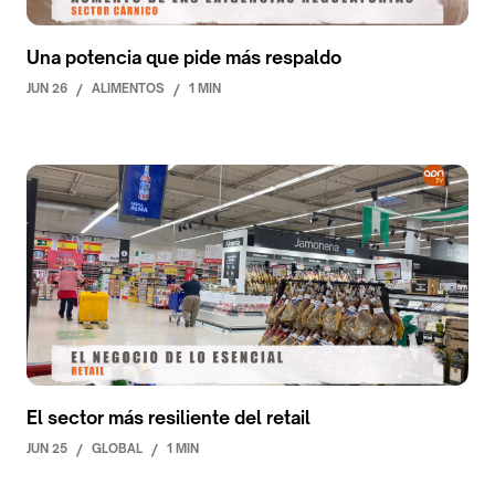
Una potencia que pide más respaldo
JUN 26
/
ALIMENTOS
/
1 MIN
El sector más resiliente del retail
JUN 25
/
GLOBAL
/
1 MIN