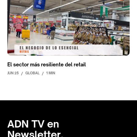
El sector más resiliente del retail
JUN 25
/
GLOBAL
/
1 MIN
ADN TV en
Newsletter.