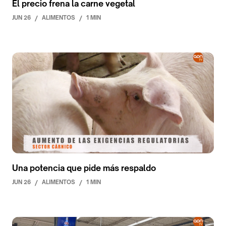
El precio frena la carne vegetal
JUN 26
/
ALIMENTOS
/
1 MIN
Una potencia que pide más respaldo
JUN 26
/
ALIMENTOS
/
1 MIN