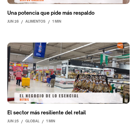
Una potencia que pide más respaldo
JUN 26
/
ALIMENTOS
/
1 MIN
El sector más resiliente del retail
JUN 25
/
GLOBAL
/
1 MIN