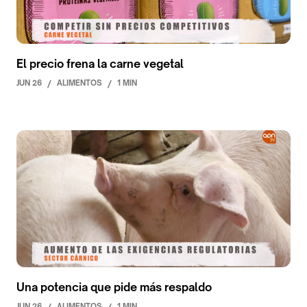
El precio frena la carne vegetal
JUN 26
/
ALIMENTOS
/
1 MIN
Una potencia que pide más respaldo
JUN 26
/
ALIMENTOS
/
1 MIN