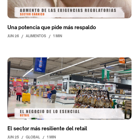
Una potencia que pide más respaldo
JUN 26
/
ALIMENTOS
/
1 MIN
El sector más resiliente del retail
JUN 25
/
GLOBAL
/
1 MIN