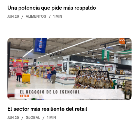
Una potencia que pide más respaldo
JUN 26
/
ALIMENTOS
/
1 MIN
El sector más resiliente del retail
JUN 25
/
GLOBAL
/
1 MIN