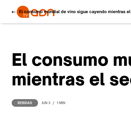
El consumo mundial de vino sigue cayendo mientras el
El consumo mu
mientras el s
/
JUN 3
1 MIN
BEBIDAS