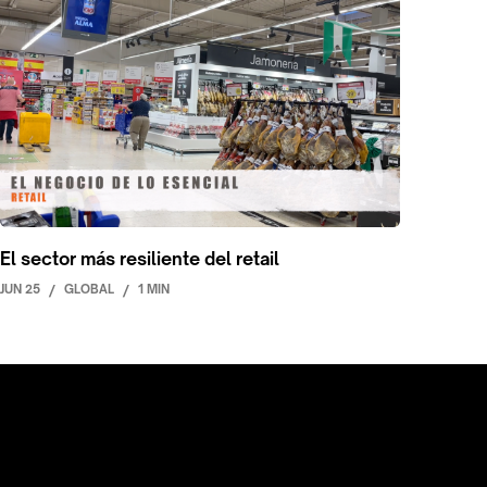
El sector más resiliente del retail
JUN 25
/
GLOBAL
/
1 MIN