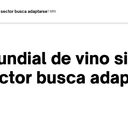
 sector busca adaptarse
1 MIN
ndial de vino s
ector busca ada