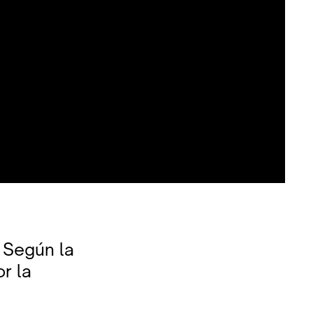
 Según la
r la
a