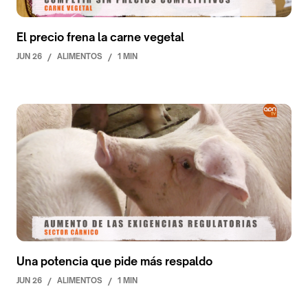
El precio frena la carne vegetal
JUN 26
/
ALIMENTOS
/
1 MIN
Una potencia que pide más respaldo
JUN 26
/
ALIMENTOS
/
1 MIN