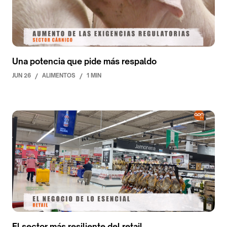
Una potencia que pide más respaldo
JUN 26
/
ALIMENTOS
/
1 MIN
El sector más resiliente del retail