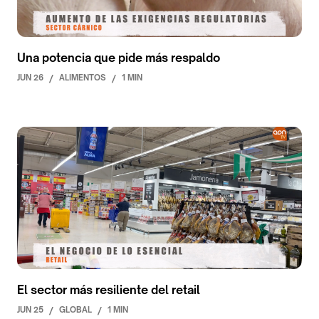
Una potencia que pide más respaldo
JUN 26
/
ALIMENTOS
/
1 MIN
El sector más resiliente del retail
JUN 25
/
GLOBAL
/
1 MIN