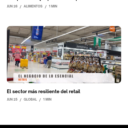
JUN 26
/
ALIMENTOS
/
1 MIN
El sector más resiliente del retail
JUN 25
/
GLOBAL
/
1 MIN