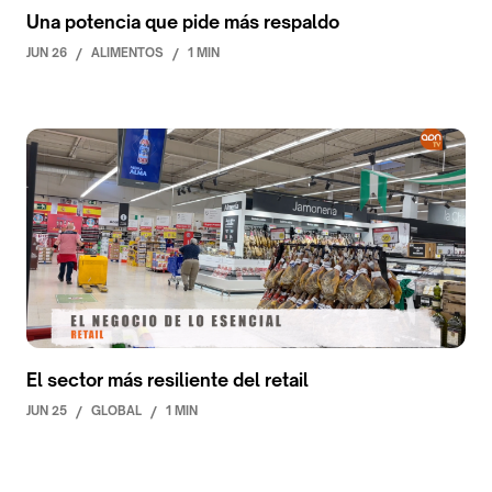
Una potencia que pide más respaldo
JUN 26
/
ALIMENTOS
/
1 MIN
El sector más resiliente del retail
JUN 25
/
GLOBAL
/
1 MIN