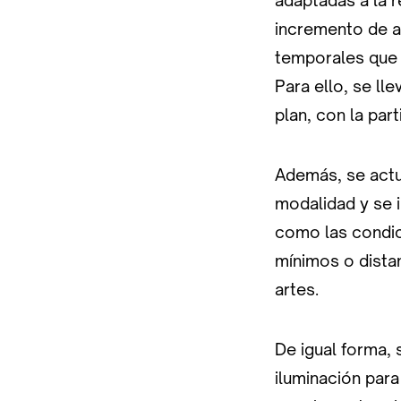
adaptadas a la 
incremento de al
temporales que 
Para ello, se ll
plan, con la par
Además, se actua
modalidad y se i
como las condici
mínimos o dista
artes.
De igual forma, 
iluminación para