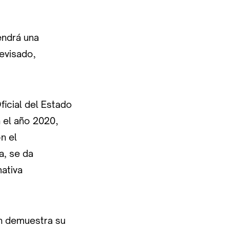
tendrá una
revisado,
ficial del Estado
n el año 2020,
n el
a, se da
mativa
ón demuestra su