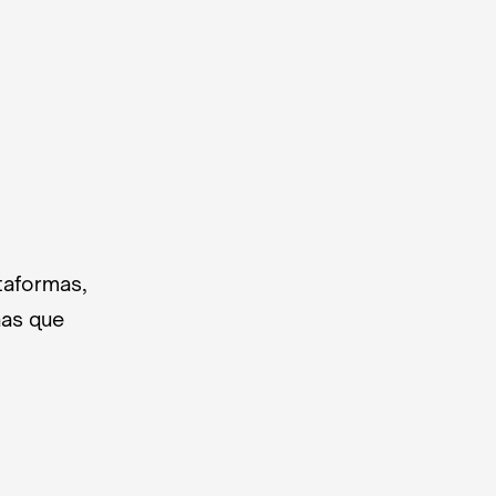
taformas,
nas que