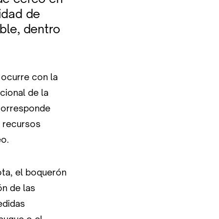
idad de
ble, dentro
 ocurre con la
cional de la
 corresponde
s recursos
eo.
ota, el boquerón
ón de las
edidas