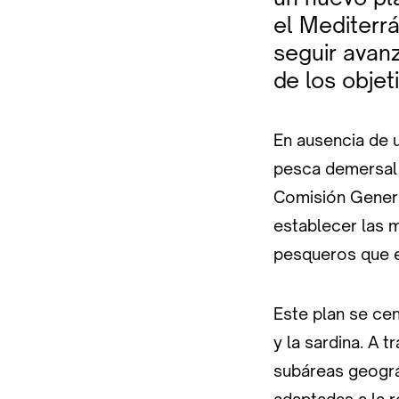
el Mediterr
seguir avan
de los objet
En ausencia de u
pesca demersal e
Comisión Genera
establecer las 
pesqueros que e
Este plan se cen
y la sardina. A 
subáreas geográ