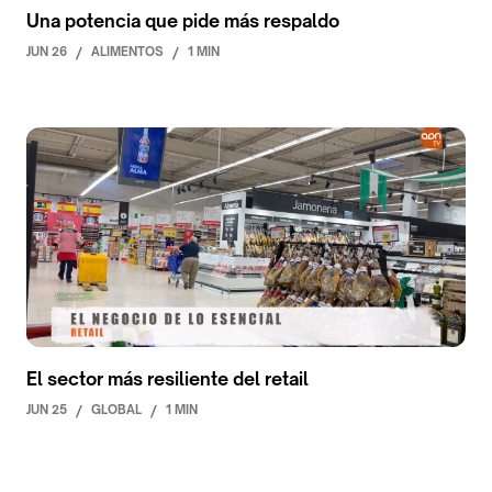
Una potencia que pide más respaldo
JUN 26
/
ALIMENTOS
/
1 MIN
El sector más resiliente del retail
JUN 25
/
GLOBAL
/
1 MIN