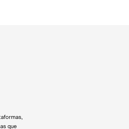
taformas,
nas que