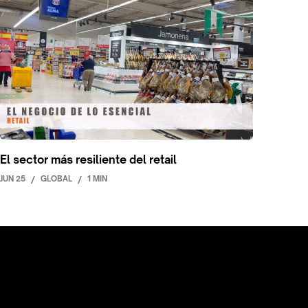
El sector más resiliente del retail
JUN 25
/
GLOBAL
/
1 MIN