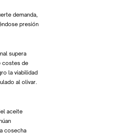
fuerte demanda,
iéndose presión
onal supera
e costes de
o la viabilidad
lado al olivar.
el aceite
inúan
ma cosecha