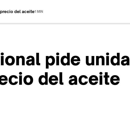
l precio del aceite
1 MIN
cional pide unid
recio del aceite