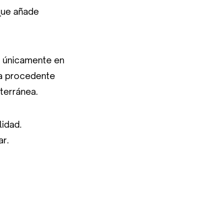
 que añade
s únicamente en
ra procedente
iterránea.
lidad.
ar.