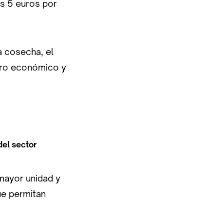
s 5 euros por
a cosecha, el
turo económico y
del sector
mayor unidad y
ue permitan