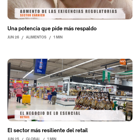
Una potencia que pide más respaldo
JUN 26
/
ALIMENTOS
/
1 MIN
El sector más resiliente del retail
JUN 25
/
GLOBAL
/
1 MIN