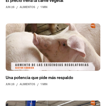
El precio frena la carne vegetal
JUN 26
/
ALIMENTOS
/
1 MIN
Una potencia que pide más respaldo
JUN 26
/
ALIMENTOS
/
1 MIN