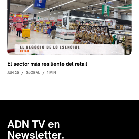
El sector más resiliente del retail
JUN 25
/
GLOBAL
/
1 MIN
ADN TV en
Newsletter.