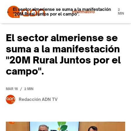
El sector almeriense se suma a la manifestación
2
Informativo
"20M Rural Juntos por el campo".
MIN
El sector almeriense se
suma a la manifestación
"20M Rural Juntos por el
campo".
/
MAR 16
2 MIN
Redacción ADN TV