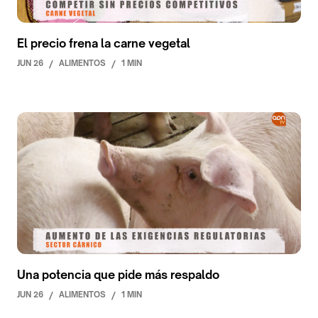
El precio frena la carne vegetal
JUN 26
/
ALIMENTOS
/
1 MIN
Una potencia que pide más respaldo
JUN 26
/
ALIMENTOS
/
1 MIN