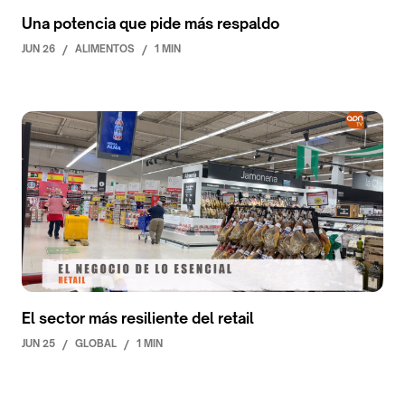
Una potencia que pide más respaldo
JUN 26
/
ALIMENTOS
/
1 MIN
El sector más resiliente del retail
JUN 25
/
GLOBAL
/
1 MIN