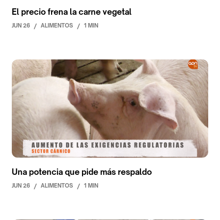
El precio frena la carne vegetal
JUN 26
/
ALIMENTOS
/
1 MIN
Una potencia que pide más respaldo
JUN 26
/
ALIMENTOS
/
1 MIN