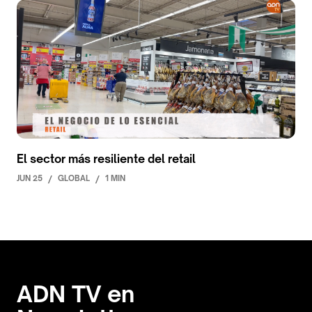
El sector más resiliente del retail
JUN 25
/
GLOBAL
/
1 MIN
ADN TV en