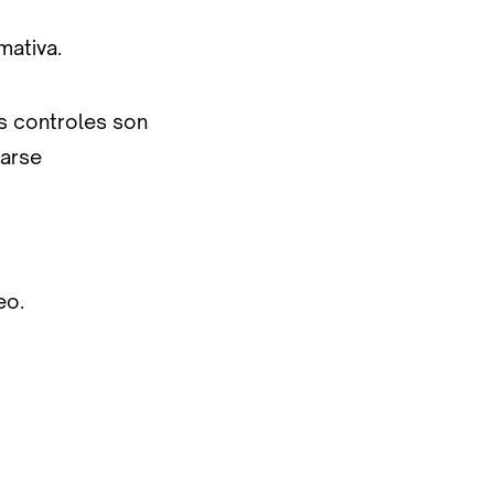
mativa.
s controles son
carse
eo.