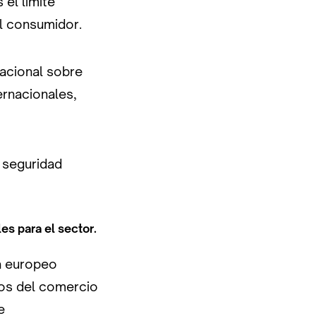
el límite
al consumidor.
tacional sobre
rnacionales,
a seguridad
es para el sector.
ma europeo
cos del comercio
e