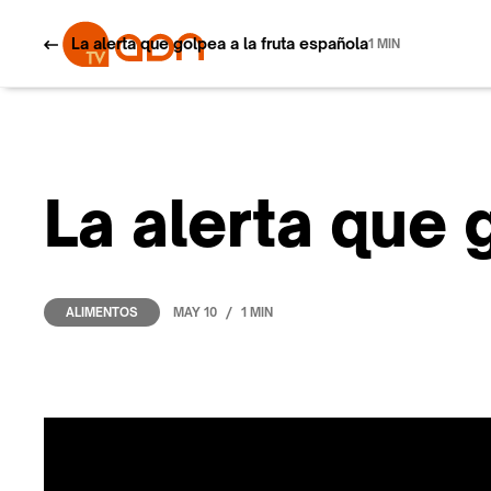
La alerta que golpea a la fruta española
1 MIN
La alerta que 
/
MAY 10
1 MIN
ALIMENTOS