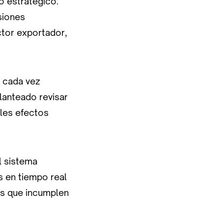
o estratégico.
siones
ctor exportador,
s cada vez
anteado revisar
bles efectos
el sistema
s en tiempo real
os que incumplen